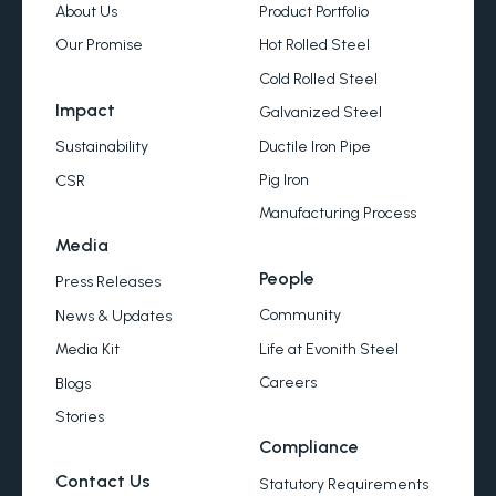
About Us
Product Portfolio
Our Promise
Hot Rolled Steel
Cold Rolled Steel
Impact
Galvanized Steel
Ductile Iron Pipe
Sustainability
Pig Iron
CSR
Manufacturing Process
Media
People
Press Releases
Community
News & Updates
Life at Evonith Steel
Media Kit
Careers
Blogs
Stories
Compliance
Contact Us
Statutory Requirements