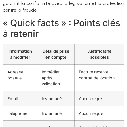
garantit la conformité avec la législation et la protection
contre la fraude.
« Quick facts » : Points clés
à retenir
Information
Délai de prise
Justificatifs
à modifier
en compte
possibles
Adresse
Immédiat
Facture récente,
postale
après
contrat de location
validation
Email
Instantané
Aucun requis
Téléphone
Instantané
Aucun requis