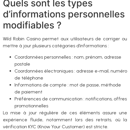
Quels sont les types
d’informations personnelles
modifiables ?
Wild Robin Casino permet aux utilisateurs de corriger ou
mettre à jour plusieurs catégories d’informations :
Coordonnées personnelles : nom, prénom, adresse
postale
Coordonnées électroniques : adresse e-mail, numéro
de téléphone
Informations de compte : mot de passe, méthode
de paiement
Préférences de communication : notifications, offres
promotionnelles
La mise à jour régulière de ces éléments assure une
expérience fluide, notamment lors des retraits, où la
vérification KYC (Know Your Customer) est stricte.