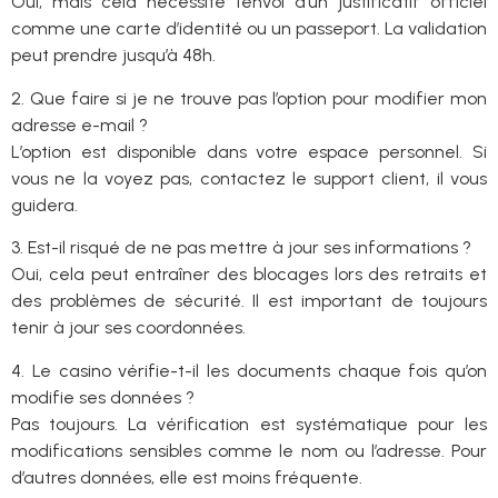
Oui, mais cela nécessite l’envoi d’un justificatif officiel
comme une carte d’identité ou un passeport. La validation
peut prendre jusqu’à 48h.
2. Que faire si je ne trouve pas l’option pour modifier mon
adresse e-mail ?
L’option est disponible dans votre espace personnel. Si
vous ne la voyez pas, contactez le support client, il vous
guidera.
3. Est-il risqué de ne pas mettre à jour ses informations ?
Oui, cela peut entraîner des blocages lors des retraits et
des problèmes de sécurité. Il est important de toujours
tenir à jour ses coordonnées.
4. Le casino vérifie-t-il les documents chaque fois qu’on
modifie ses données ?
Pas toujours. La vérification est systématique pour les
modifications sensibles comme le nom ou l’adresse. Pour
d’autres données, elle est moins fréquente.