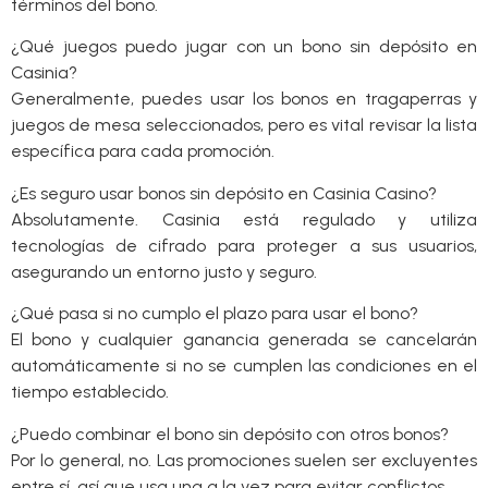
términos del bono.
¿Qué juegos puedo jugar con un bono sin depósito en
Casinia?
Generalmente, puedes usar los bonos en tragaperras y
juegos de mesa seleccionados, pero es vital revisar la lista
específica para cada promoción.
¿Es seguro usar bonos sin depósito en Casinia Casino?
Absolutamente. Casinia está regulado y utiliza
tecnologías de cifrado para proteger a sus usuarios,
asegurando un entorno justo y seguro.
¿Qué pasa si no cumplo el plazo para usar el bono?
El bono y cualquier ganancia generada se cancelarán
automáticamente si no se cumplen las condiciones en el
tiempo establecido.
¿Puedo combinar el bono sin depósito con otros bonos?
Por lo general, no. Las promociones suelen ser excluyentes
entre sí, así que usa una a la vez para evitar conflictos.