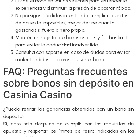
Divide el bono en varias sesiones para extender la
experiencia y disminuir la presión de apostar rápido.
No persigas pérdidas intentando cumplir requisitos
de apuesta imposibles; mejor define cuánto
gastarías si fuera dinero propio.
Mantén un registro de bonos usados y fechas límite
para evitar la caducidad inadvertida.
Consulta con soporte en caso de dudas para evitar
malentendidos o errores al usar el bono.
FAQ: Preguntas frecuentes
sobre bonos sin depósito en
Casinia Casino
¿Puedo retirar las ganancias obtenidas con un bono sin
depósito?
Sí, pero solo después de cumplir con los requisitos de
apuesta y respetar los límites de retiro indicados en los