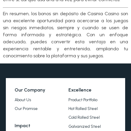
En resumen, los bonos sin depósito de Casinia Casino son
una excelente oportunidad para acercarse a los juegos
sin riesgos inmediatos, siempre y cuando se usen de
forma informada y estratégica. Con un enfoque
adecuado, puedes convertir esta ventaja en una
experiencia rentable y entretenida, ampliando tu
conocimiento sobre la plataforma y sus juegos.
Our Company
Excellence
About Us
Product Portfolio
Our Promise
Hot Rolled Steel
Cold Rolled Steel
Impact
Galvanized Steel