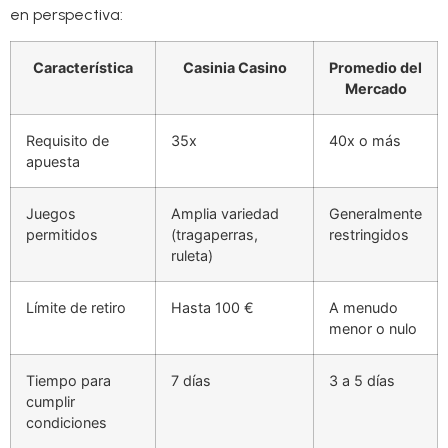
en perspectiva:
Característica
Casinia Casino
Promedio del
Mercado
Requisito de
35x
40x o más
apuesta
Juegos
Amplia variedad
Generalmente
permitidos
(tragaperras,
restringidos
ruleta)
Límite de retiro
Hasta 100 €
A menudo
menor o nulo
Tiempo para
7 días
3 a 5 días
cumplir
condiciones