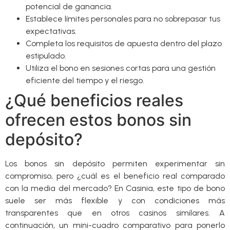
potencial de ganancia.
Establece límites personales para no sobrepasar tus
expectativas.
Completa los requisitos de apuesta dentro del plazo
estipulado.
Utiliza el bono en sesiones cortas para una gestión
eficiente del tiempo y el riesgo.
¿Qué beneficios reales
ofrecen estos bonos sin
depósito?
Los bonos sin depósito permiten experimentar sin
compromiso, pero ¿cuál es el beneficio real comparado
con la media del mercado? En Casinia, este tipo de bono
suele ser más flexible y con condiciones más
transparentes que en otros casinos similares. A
continuación, un mini-cuadro comparativo para ponerlo