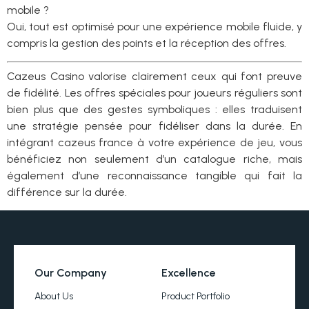
mobile ?
Oui, tout est optimisé pour une expérience mobile fluide, y
compris la gestion des points et la réception des offres.
Cazeus Casino valorise clairement ceux qui font preuve
de fidélité. Les offres spéciales pour joueurs réguliers sont
bien plus que des gestes symboliques : elles traduisent
une stratégie pensée pour fidéliser dans la durée. En
intégrant cazeus france à votre expérience de jeu, vous
bénéficiez non seulement d’un catalogue riche, mais
également d’une reconnaissance tangible qui fait la
différence sur la durée.
Our Company
Excellence
About Us
Product Portfolio