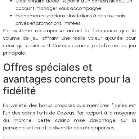
Gestionnaire dédié : À partir d’un certain niveau, un
account manager vous accompagne.
Événements spéciaux : Invitations à des tournois
privés et promotions limitées.
Ce système récompense autant la fréquence que le
volume de jeu, offrant une réelle valeur ajoutée pour
ceux qui choisissent Cazeus comme plateforme de jeu
principale.
Offres spéciales et
avantages concrets pour la
fidélité
La variété des bonus proposés aux membres fidèles est
l’un des points forts de Cazeus. Par rapport à la moyenne
du marché, cette casino mise davantage sur la
personnalisation et la diversité des récompenses.