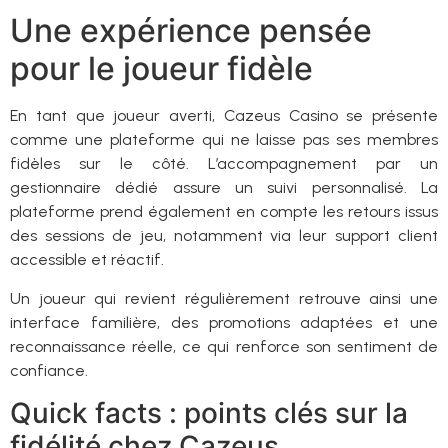
Une expérience pensée
pour le joueur fidèle
En tant que joueur averti, Cazeus Casino se présente
comme une plateforme qui ne laisse pas ses membres
fidèles sur le côté. L’accompagnement par un
gestionnaire dédié assure un suivi personnalisé. La
plateforme prend également en compte les retours issus
des sessions de jeu, notamment via leur support client
accessible et réactif.
Un joueur qui revient régulièrement retrouve ainsi une
interface familière, des promotions adaptées et une
reconnaissance réelle, ce qui renforce son sentiment de
confiance.
Quick facts : points clés sur la
fidélité chez Cazeus