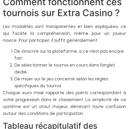
Comment fonctionnent ces
tournois sur Extra Casino ?
Les modalités sont transparentes et bien expliquées, ce
qui facilite la compréhension, même pour un joueur
novice. Pour participer, il suffit généralement :
De s’inscrire sur la plateforme, si ce n’est pas encore
fait.
De sélectionner le tournoi en cours dans l’onglet
dédié.
De miser sur le jeu concerné selon les règles
spécifiques du tournoi.
Chaque euro misé rapporte des points correspondant à
votre progression dans le classement. La simplicité de ce
système est un atout majeur, éliminant toute confusion
autour des conditions de participation.
Tableau récapitulatif des