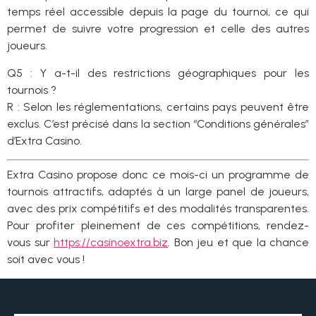
temps réel accessible depuis la page du tournoi, ce qui
permet de suivre votre progression et celle des autres
joueurs.
Q5 : Y a-t-il des restrictions géographiques pour les
tournois ?
R : Selon les réglementations, certains pays peuvent être
exclus. C’est précisé dans la section “Conditions générales”
d’Extra Casino.
Extra Casino propose donc ce mois-ci un programme de
tournois attractifs, adaptés à un large panel de joueurs,
avec des prix compétitifs et des modalités transparentes.
Pour profiter pleinement de ces compétitions, rendez-
vous sur
https://casinoextra.biz
. Bon jeu et que la chance
soit avec vous !