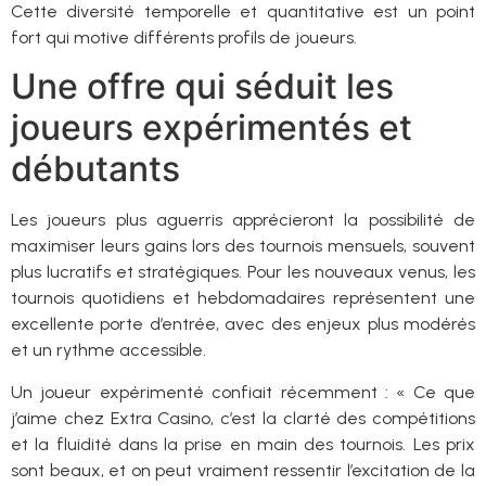
Cette diversité temporelle et quantitative est un point
fort qui motive différents profils de joueurs.
Une offre qui séduit les
joueurs expérimentés et
débutants
Les joueurs plus aguerris apprécieront la possibilité de
maximiser leurs gains lors des tournois mensuels, souvent
plus lucratifs et stratégiques. Pour les nouveaux venus, les
tournois quotidiens et hebdomadaires représentent une
excellente porte d’entrée, avec des enjeux plus modérés
et un rythme accessible.
Un joueur expérimenté confiait récemment : « Ce que
j’aime chez Extra Casino, c’est la clarté des compétitions
et la fluidité dans la prise en main des tournois. Les prix
sont beaux, et on peut vraiment ressentir l’excitation de la