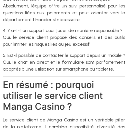
Absolument, l’équipe offre un suivi personnalisé pour les
questions liées aux paiements et peut orienter vers le
département financier si nécessaire.
4. Y a-t-il un support pour jouer de manière responsable ?
Oui, le service client propose des conseils et des outils
pour limiter les risques liés au jeu excessif.
5. Est-il possible de contacter le support depuis un mobile ?
Oui, le chat en direct et le formulaire sont parfaitement
adaptés à une utilisation sur smartphone ou tablette.
En résumé : pourquoi
utiliser le service client
Manga Casino ?
Le service client de Manga Casino est un véritable pilier
de la plateforme. Il combine disponibilité, diversité des