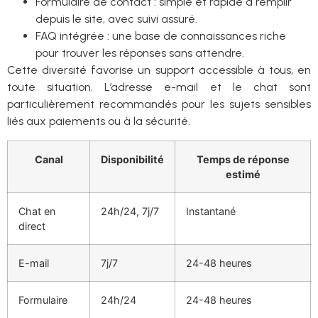
Formulaire de contact : simple et rapide à remplir
depuis le site, avec suivi assuré.
FAQ intégrée : une base de connaissances riche
pour trouver les réponses sans attendre.
Cette diversité favorise un support accessible à tous, en
toute situation. L’adresse e-mail et le chat sont
particulièrement recommandés pour les sujets sensibles
liés aux paiements ou à la sécurité.
Canal
Disponibilité
Temps de réponse
estimé
Chat en
24h/24, 7j/7
Instantané
direct
E-mail
7j/7
24-48 heures
Formulaire
24h/24
24-48 heures