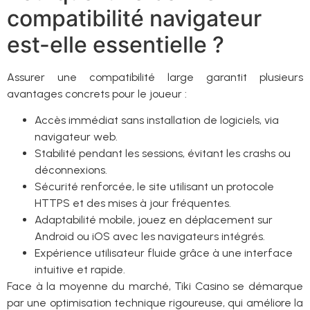
compatibilité navigateur
est-elle essentielle ?
Assurer une compatibilité large garantit plusieurs
avantages concrets pour le joueur :
Accès immédiat sans installation de logiciels, via
navigateur web.
Stabilité pendant les sessions, évitant les crashs ou
déconnexions.
Sécurité renforcée, le site utilisant un protocole
HTTPS et des mises à jour fréquentes.
Adaptabilité mobile, jouez en déplacement sur
Android ou iOS avec les navigateurs intégrés.
Expérience utilisateur fluide grâce à une interface
intuitive et rapide.
Face à la moyenne du marché, Tiki Casino se démarque
par une optimisation technique rigoureuse, qui améliore la