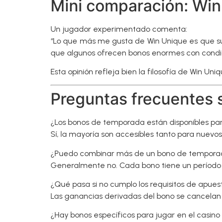
Mini comparación: Win
Un jugador experimentado comenta:
“Lo que más me gusta de Win Unique es que su
que algunos ofrecen bonos enormes con condicio
Esta opinión refleja bien la filosofía de Win U
Preguntas frecuentes 
¿Los bonos de temporada están disponibles par
Sí, la mayoría son accesibles tanto para nuevo
¿Puedo combinar más de un bono de tempora
Generalmente no. Cada bono tiene un período de
¿Qué pasa si no cumplo los requisitos de apue
Las ganancias derivadas del bono se cancelan y 
¿Hay bonos específicos para jugar en el casino