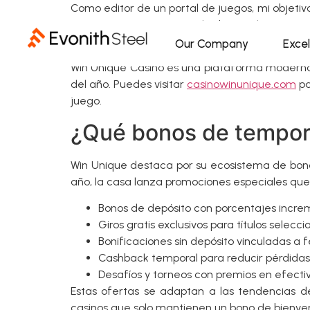
Como editor de un portal de juegos, mi objetiv
En esta guía, te presento los bonos de tempora
que no te pierdas ninguna oportunidad de juga
Our Company
Exce
Win Unique Casino es una plataforma moderna,
del año. Puedes visitar
casinowinunique.com
pa
juego.
¿Qué bonos de tempor
Win Unique destaca por su ecosistema de bono
año, la casa lanza promociones especiales que 
Bonos de depósito con porcentajes incre
Giros gratis exclusivos para títulos selecc
Bonificaciones sin depósito vinculadas a f
Cashback temporal para reducir pérdidas
Desafíos y torneos con premios en efectivo
Estas ofertas se adaptan a las tendencias 
casinos que solo mantienen un bono de bienven