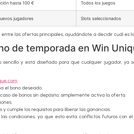
ción hasta 100 €
Todos los juegos
nuevos jugadores
Slots seleccionados
tre las ofertas principales, ayudándote a decidir cuál es la
no de temporada en Win Uni
 sencillo y está diseñado para que cualquier jugador, ya 
que.com
.
ona el bono deseado.
 caso de bonos sin depósito, simplemente activa la oferta.
iones.
y cumple los requisitos para liberar las ganancias.
las condiciones, ya que esto evita conflictos futuros con 