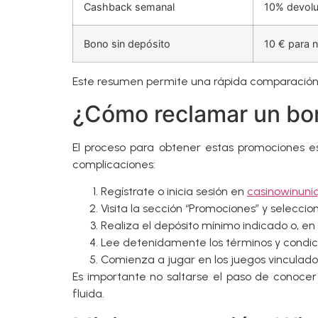
Cashback semanal
10% devolu
Bono sin depósito
10 € para 
Este resumen permite una rápida comparación en
¿Cómo reclamar un bo
El proceso para obtener estas promociones es
complicaciones:
Regístrate o inicia sesión en
casinowinuni
Visita la sección “Promociones” y selecci
Realiza el depósito mínimo indicado o, en
Lee detenidamente los términos y condic
Comienza a jugar en los juegos vinculados 
Es importante no saltarse el paso de conocer 
fluida.