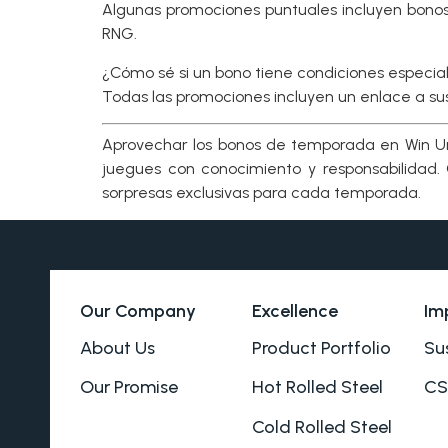
Algunas promociones puntuales incluyen bonos
RNG.
¿Cómo sé si un bono tiene condiciones especia
Todas las promociones incluyen un enlace a sus
Aprovechar los bonos de temporada en Win Un
juegues con conocimiento y responsabilidad.
sorpresas exclusivas para cada temporada.
Our Company
Excellence
Im
About Us
Product Portfolio
Sus
Our Promise
Hot Rolled Steel
CS
Cold Rolled Steel